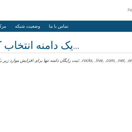
P
تماس با ما
وضعیت شبکه
مرک
یک دامنه انتخاب کنید...
rocks, .live, .com, .net, .org, .biz, .info, .ca, .