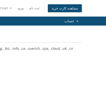
ثبت نام
ورود
ersian
مشاهده کارت خرید
حساب
ثبت رایگان دامنه تنها برای افزایش موارد زیر بکار رود: .zuerich, .cpa, .cloud, .uk, .co